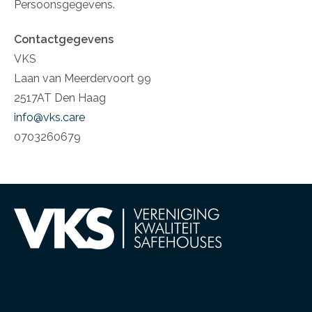
Persoonsgegevens.
Contactgegevens
VKS
Laan van Meerdervoort 99
2517AT Den Haag
info@vks.care
0703260679