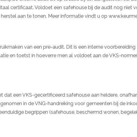
gitaal certificaat. Voldoet een safehouse bij de audit nog nie
 herstel aan te tonen. Meer informatie vindt u op www.keurm
uikmaken van een pre-audit. Dit is een interne voorbereiding
atie en toetst in hoeverre men al voldoet aan de VKS-normen.
 dat een VKS-gecertificeerd safehouse aan heldere, onafhank
pgenomen in de VNG-handreiking voor gemeenten bij de ink
eenduidige begrippen (safehouse, beschermd wonen, begele