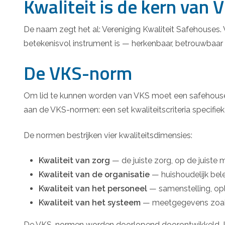
Kwaliteit is de kern van 
De naam zegt het al: Vereniging Kwaliteit Safehouses. 
betekenisvol instrument is — herkenbaar, betrouwbaar 
De VKS-norm
Om lid te kunnen worden van VKS moet een safehouse-o
aan de VKS-normen: een set kwaliteitscriteria specif
De normen bestrijken vier kwaliteitsdimensies:
Kwaliteit van zorg
— de juiste zorg, op de juiste m
Kwaliteit van de organisatie
— huishoudelijk bele
Kwaliteit van het personeel
— samenstelling, ople
Kwaliteit van het systeem
— meetgegevens zoals b
De VKS-normen worden doorlopend doorontwikkeld. In