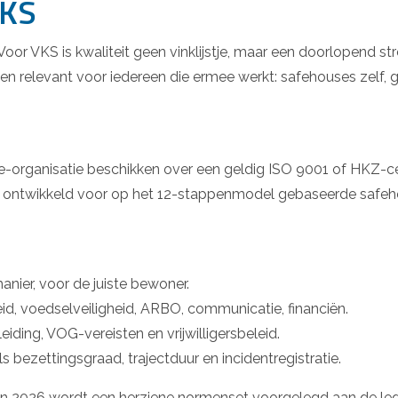
VKS
Voor VKS is kwaliteit geen vinklijstje, maar een doorlopend 
en relevant voor iedereen die ermee werkt: safehouses zelf, 
rganisatie beschikken over een geldig ISO 9001 of HKZ-certi
iek ontwikkeld voor op het 12-stappenmodel gebaseerde safeh
anier, voor de juiste bewoner.
id, voedselveiligheid, ARBO, communicatie, financiën.
iding, VOG-vereisten en vrijwilligersbeleid.
ezettingsgraad, trajectduur en incidentregistratie.
 2026 wordt een herziene normenset voorgelegd aan de led