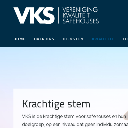
Aangesloten leden
HOME
OVER ONS
DIENSTEN
KWALITEIT
LI
Krachtige stem
VKS is de krachtige stem voor safehouses en hun
doelgroep, op een niveau dat geen individu zoma