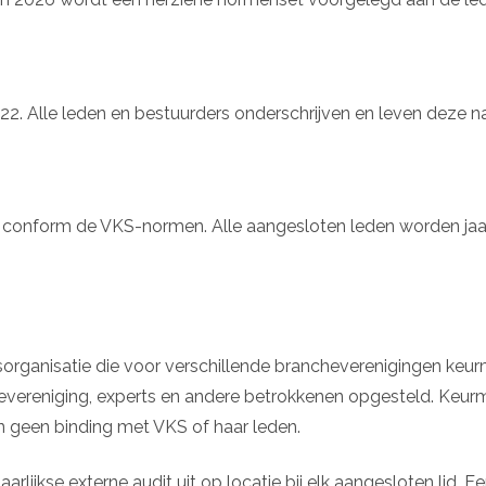
22. Alle leden en bestuurders onderschrijven en leven deze n
onform de VKS-normen. Alle aangesloten leden worden jaarli
gsorganisatie die voor verschillende brancheverenigingen keu
vereniging, experts en andere betrokkenen opgesteld. Keur
n geen binding met VKS of haar leden.
jkse externe audit uit op locatie bij elk aangesloten lid. Een g